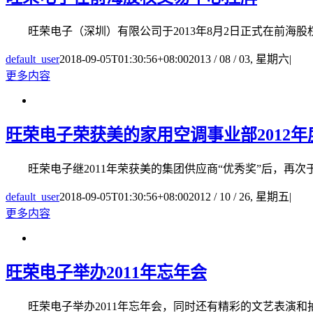
旺荣电子（深圳）有限公司于2013年8月2日正式在前海股
default_user
2018-09-05T01:30:56+08:00
2013 / 08 / 03, 星期六
|
更多内容
旺荣电子荣获美的家用空调事业部2012
旺荣电子继2011年荣获美的集团供应商“优秀奖”后，再次于2
default_user
2018-09-05T01:30:56+08:00
2012 / 10 / 26, 星期五
|
更多内容
旺荣电子举办2011年忘年会
旺荣电子举办2011年忘年会，同时还有精彩的文艺表演和