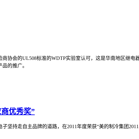
协会的UL508标准的WDTP实验室认可，这是华南地区继电器
产品的推广。
应商优秀奖”
持走自主品牌的道路，在2011年度荣获“美的制冷集团2011