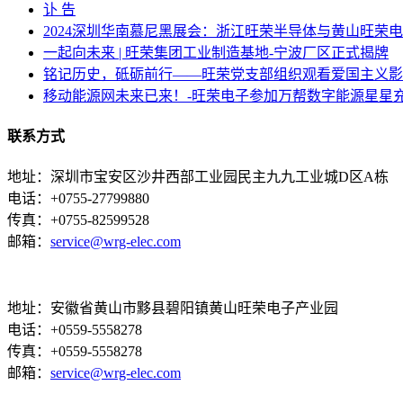
讣 告
2024深圳华南慕尼黑展会：浙江旺荣半导体与黄山旺荣
一起向未来 | 旺荣集团工业制造基地-宁波厂区正式揭牌
铭记历史，砥砺前行——旺荣党支部组织观看爱国主义影片
移动能源网未来已来！-旺荣电子参加万帮数字能源星星
联系方式
地址：深圳市宝安区沙井西部工业园民主九九工业城D区A栋
电话：+0755-27799880
传真：+0755-82599528
邮箱：
service@wrg-elec.com
地址：安徽省黄山市黟县碧阳镇黄山旺荣电子产业园
电话：+0559-5558278
传真：+0559-5558278
邮箱：
service@wrg-elec.com