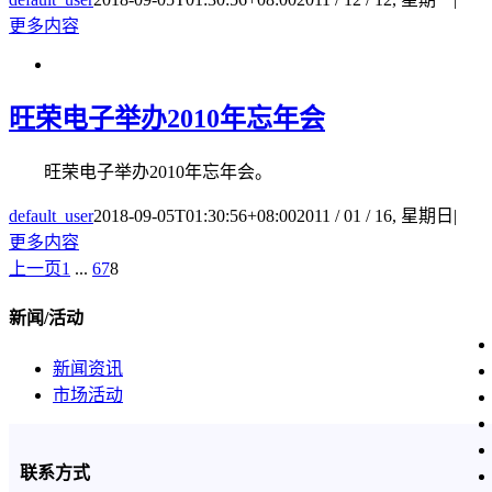
更多内容
旺荣电子举办2010年忘年会
旺荣电子举办2010年忘年会。
default_user
2018-09-05T01:30:56+08:00
2011 / 01 / 16, 星期日
|
更多内容
上一页
1
...
6
7
8
新闻/活动
新闻资讯
市场活动
联系方式