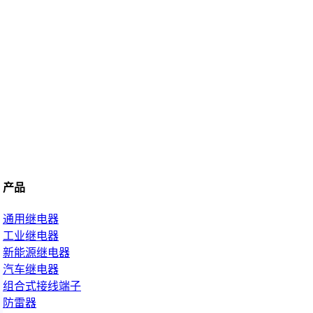
产品
通用继电器
工业继电器
新能源继电器
汽车继电器
组合式接线端子
防雷器