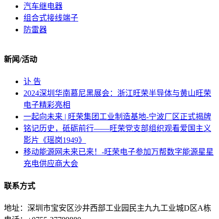
汽车继电器
组合式接线端子
防雷器
新闻/活动
讣 告
2024深圳华南慕尼黑展会：浙江旺荣半导体与黄山旺荣
电子精彩亮相
一起向未来 | 旺荣集团工业制造基地-宁波厂区正式揭牌
铭记历史，砥砺前行——旺荣党支部组织观看爱国主义
影片《瑶岗1949》
移动能源网未来已来！-旺荣电子参加万帮数字能源星星
充电供应商大会
联系方式
地址：深圳市宝安区沙井西部工业园民主九九工业城D区A栋