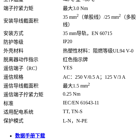
端子拧紧力矩
最大3.0 Nm
2
2
35 mm
（单股线）/25 mm
（多股
安装导线截面积
线）
安装方式
35 mm导轨，EN 60715
IP20
防护等级
外壳材料
热塑性材料：阻燃等级UL94 V-0
脱离器动作指示
红色指示牌
YES
遥信端子（RC）
遥信规格
AC：250 V/0.5 A；125 V/3 A
2
遥信导线截面积
最大1.5 mm
0.25 Nm
遥信端子拧紧力矩
IEC/EN 61643-11
标准
TT, TN-S
适用配电系统
保护模式
L-N，N-PE
数据手册下载