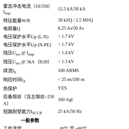
雷击冲击电流（10/350）
12.5 kA/50 kA
I
imp
39 kJ/Q / 2.5 MJ/Q
特征能量W/R
6.25 As/50 As
电荷量Q
< 1.7 kV
电压保护水平Up (L-N)
< 1.7 kV
电压保护水平Up (N-PE)
< 1.4 kV
残压U
@ I
res
imp
< 1.3 kV
残压U
@ 5kA（8/20）
res
100 ARMS
续流I
fi
< 25 ns/100 ns
响应时间t
A
YES
热保护
后备熔丝（当主熔丝>250
160 Agl
A）
25 kA/50 Hz
短路耐受能力I
SCCR
一般参数
工作温度
-40℃ 至 +80℃