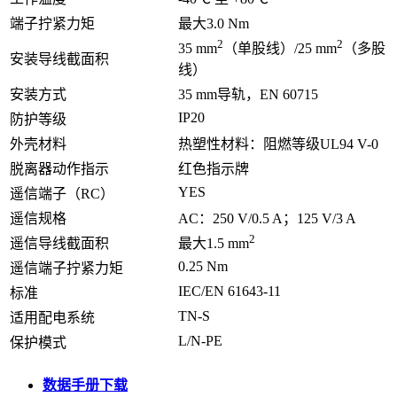
端子拧紧力矩
最大3.0 Nm
2
2
35 mm
（单股线）/25 mm
（多股
安装导线截面积
线）
安装方式
35 mm导轨，EN 60715
IP20
防护等级
外壳材料
热塑性材料：阻燃等级UL94 V-0
脱离器动作指示
红色指示牌
YES
遥信端子（RC）
遥信规格
AC：250 V/0.5 A；125 V/3 A
2
遥信导线截面积
最大1.5 mm
0.25 Nm
遥信端子拧紧力矩
IEC/EN 61643-11
标准
TN-S
适用配电系统
L/N-PE
保护模式
数据手册下载