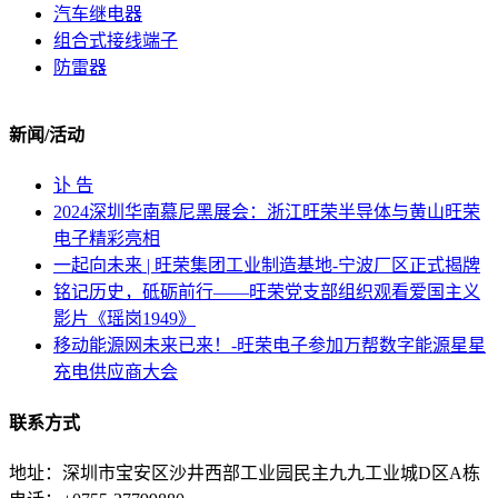
汽车继电器
组合式接线端子
防雷器
新闻/活动
讣 告
2024深圳华南慕尼黑展会：浙江旺荣半导体与黄山旺荣
电子精彩亮相
一起向未来 | 旺荣集团工业制造基地-宁波厂区正式揭牌
铭记历史，砥砺前行——旺荣党支部组织观看爱国主义
影片《瑶岗1949》
移动能源网未来已来！-旺荣电子参加万帮数字能源星星
充电供应商大会
联系方式
地址：深圳市宝安区沙井西部工业园民主九九工业城D区A栋