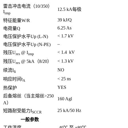
雷击冲击电流（10/350）
12.5 kA每极
I
imp
39 kJ/Q
特征能量W/R
6.25 As
电荷量Q
< 1.7 kV
电压保护水平Up (L-N)
–
电压保护水平Up (N-PE)
< 1.4 kV
残压U
@ I
res
imp
< 1.3 kV
残压U
@ 5kA（8/20）
res
NO
续流I
fi
< 25 ns
响应时间t
A
YES
热保护
后备熔丝（当主熔丝>250
160 Agl
A）
25 kA/50 Hz
短路耐受能力I
SCCR
一般参数
工作温度
-40℃ 至 +80℃