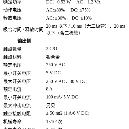
额定功率
DC：0.53 W， AC：1.2 VA
动作电压
AC:≤80%， DC: ≤75%
释放电压
AC: ≥30%， DC: ≥10%
20 ms 以下 / 10 ms（无二极管）、20 ms
吸合时间 / 释放时间
以下（含二极管）
输出侧
2 C/O
触点数量
触点材料
银合金
250 V AC
额定电压
5 V DC
最小开关电压
最大开关电压
250 V AC，30 V DC
8 A
额定电流
100 mA/ 5 V DC
最小开关电流
最大冲击电流
另见
≤ 50 mΩ (1 A/6 V DC)
触点接触电阻
7
机械寿命
1×10
次
5