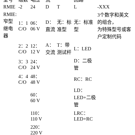
RMIE
-2
24
D
T
L
-XXX
RMIE:
3个数字和英文
窄型
D：
无：标
无：标准
的组合，
1：1
06：
继电
C/O
06 V
直流
准型
型
为特殊型号或客
器
户定制代码
A：
T：带
2：2
12：
L：LED
C/O
12 V
交流
测试杆
D：二极
3：3
24：
C/O
24 V
管
4：4
48：
RC：RC
C/O
48 V
LD：
60：
LED+二极
60 V
管
110：
LRC：
110 V
LED+RC
220：
220 V