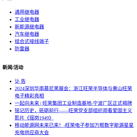
通用继电器
工业继电器
新能源继电器
汽车继电器
组合式接线端子
防雷器
新闻/活动
讣 告
2024深圳华南慕尼黑展会：浙江旺荣半导体与黄山旺荣
电子精彩亮相
一起向未来 | 旺荣集团工业制造基地-宁波厂区正式揭牌
铭记历史，砥砺前行——旺荣党支部组织观看爱国主义
影片《瑶岗1949》
移动能源网未来已来！-旺荣电子参加万帮数字能源星星
充电供应商大会