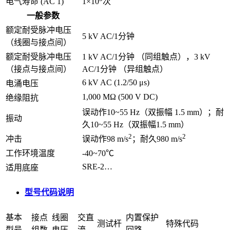
电气寿命 (AC 1)
1×10
次
一般参数
额定耐受脉冲电压
5 kV AC/1分钟
（线圈与接点间）
额定耐受脉冲电压
1 kV AC/1分钟 （同组触点），3 kV
（接点与接点间）
AC/1分钟 （异组触点）
6 kV AC (1.2/50 μs)
电涌电压
1,000 MΩ (500 V DC)
绝缘阻抗
误动作10~55 Hz（双振幅 1.5 mm）；耐
振动
久10~55 Hz（双振幅1.5 mm）
2
2
冲击
误动作98 m/s
；耐久980 m/s
工作环境温度
-40~70℃
SRE-2…
适用底座
型号代码说明
基本
接点
线圈
交直
内置保护
测试杆
特殊代码
型号
组数
电压
流
回路