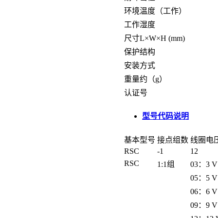
环境温度（工作）
工作湿度
尺寸L×W×H (mm)
保护结构
安装方式
重量约（g）
认证号
型号代码说明
基本型号
接点组数
线圈电
RSC
-1
12
RSC
1:1组
03：3 V
05：5 V
06：6 V
09：9 V