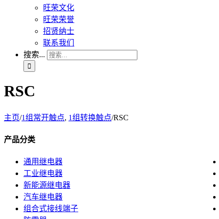
旺荣文化
旺荣荣誉
招贤纳士
联系我们
搜索...
RSC
主页
/
1组常开触点
,
1组转换触点
/
RSC
产品分类
通用继电器
工业继电器
新能源继电器
汽车继电器
组合式接线端子