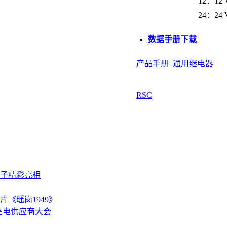
12：12 
24：24 
数据手册下载
产品手册_通用继电器
RSC
电子精彩亮相
《瑶岗1949》
充电供应商大会