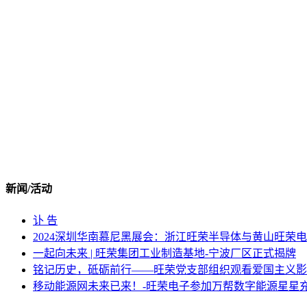
新闻/活动
讣 告
2024深圳华南慕尼黑展会：浙江旺荣半导体与黄山旺荣
一起向未来 | 旺荣集团工业制造基地-宁波厂区正式揭牌
铭记历史，砥砺前行——旺荣党支部组织观看爱国主义影片
移动能源网未来已来！-旺荣电子参加万帮数字能源星星