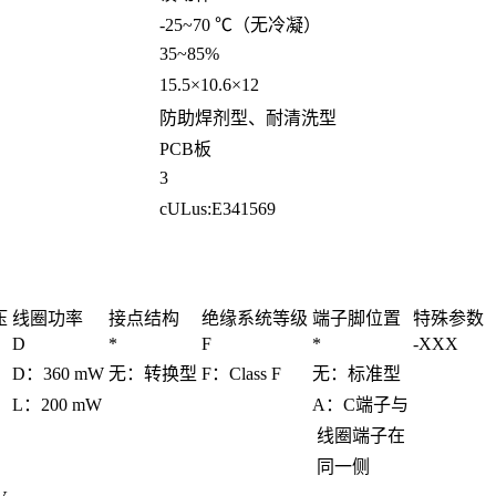
-25~70 ℃（无冷凝）
35~85%
15.5×10.6×12
防助焊剂型、耐清洗型
PCB板
3
cULus:E341569
压
线圈功率
接点结构
绝缘系统等级
端子脚位置
特殊参数
D
*
F
*
-XXX
D：360 mW
无：转换型
F：Class F
无：标准型
L：200 mW
A：C端子与
线圈端子在
同一侧