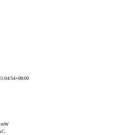
11:04:54+08:00
 mW
AC