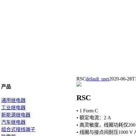
RSC
default_user
2020-06-28T
产品
RSC
通用继电器
工业继电器
• 1 Form C
新能源继电器
• 额定电流：2 A
汽车继电器
• 高灵敏度，线圈功耗仅200
组合式接线端子
• 线圈与接点间耐压1000 V 