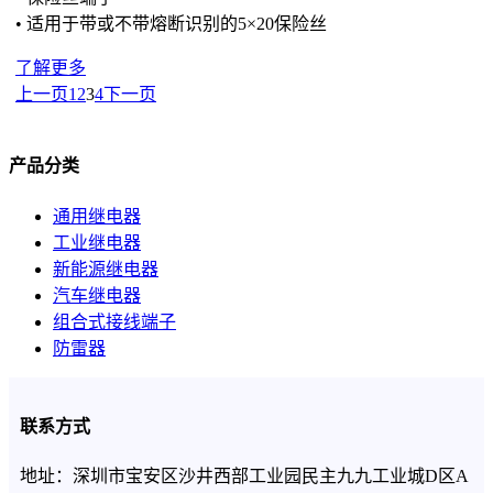
• 适用于带或不带熔断识别的5×20保险丝
了解更多
上一页
1
2
3
4
下一页
产品分类
通用继电器
工业继电器
新能源继电器
汽车继电器
组合式接线端子
防雷器
联系方式
地址：深圳市宝安区沙井西部工业园民主九九工业城D区A