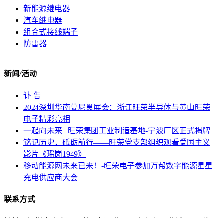
新能源继电器
汽车继电器
组合式接线端子
防雷器
新闻/活动
讣 告
2024深圳华南慕尼黑展会：浙江旺荣半导体与黄山旺荣
电子精彩亮相
一起向未来 | 旺荣集团工业制造基地-宁波厂区正式揭牌
铭记历史，砥砺前行——旺荣党支部组织观看爱国主义
影片《瑶岗1949》
移动能源网未来已来！-旺荣电子参加万帮数字能源星星
充电供应商大会
联系方式