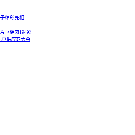
电子精彩亮相
《瑶岗1949》
充电供应商大会