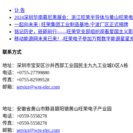
讣 告
2024深圳华南慕尼黑展会：浙江旺荣半导体与黄山旺荣
一起向未来 | 旺荣集团工业制造基地-宁波厂区正式揭牌
铭记历史，砥砺前行——旺荣党支部组织观看爱国主义影片
移动能源网未来已来！-旺荣电子参加万帮数字能源星星
联系方式
地址：深圳市宝安区沙井西部工业园民主九九工业城D区A栋
电话：+0755-27799880
传真：+0755-82599528
邮箱：
service@wrg-elec.com
地址：安徽省黄山市黟县碧阳镇黄山旺荣电子产业园
电话：+0559-5558278
传真：+0559-5558278
邮箱：
service@wrg-elec.com